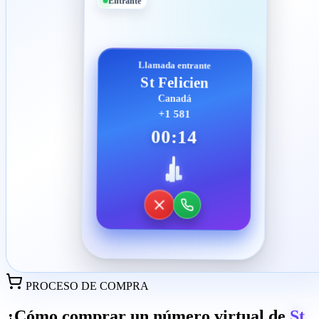
Entrante
Llamada entrante
St Felicien
Canadá
+1 581
00:14
PROCESO DE COMPRA
¿Cómo comprar un número virtual de
St