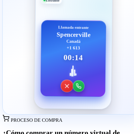
Entrante
Llamada entrante
Spencerville
Canadá
+1 613
00:14
PROCESO DE COMPRA
¿Cómo comprar un número virtual de