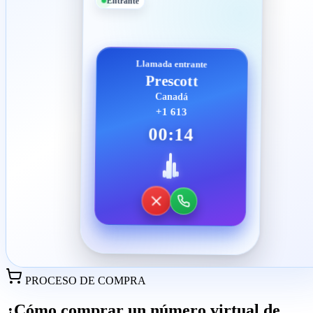
Entrante
Llamada entrante
Prescott
Canadá
+1 613
00:14
PROCESO DE COMPRA
¿Cómo comprar un número virtual de