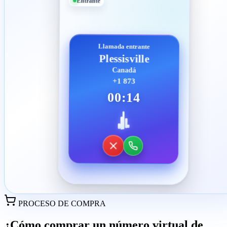
Entrante
Llamada entrante
Plessisville
Canadá
+1 873
00:14
PROCESO DE COMPRA
¿Cómo comprar un número virtual de