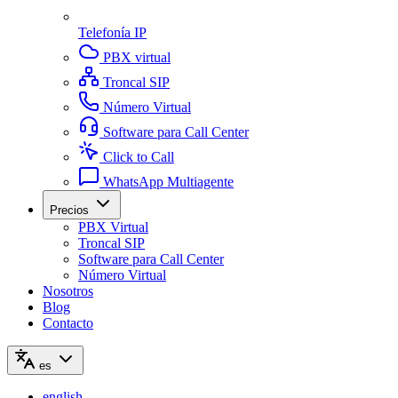
Telefonía IP
PBX virtual
Troncal SIP
Número Virtual
Software para Call Center
Click to Call
WhatsApp Multiagente
Precios
PBX Virtual
Troncal SIP
Software para Call Center
Número Virtual
Nosotros
Blog
Contacto
es
english