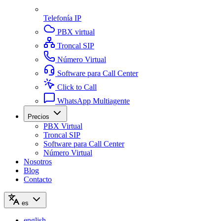
Telefonía IP
PBX virtual
Troncal SIP
Número Virtual
Software para Call Center
Click to Call
WhatsApp Multiagente
Precios
PBX Virtual
Troncal SIP
Software para Call Center
Número Virtual
Nosotros
Blog
Contacto
es
english