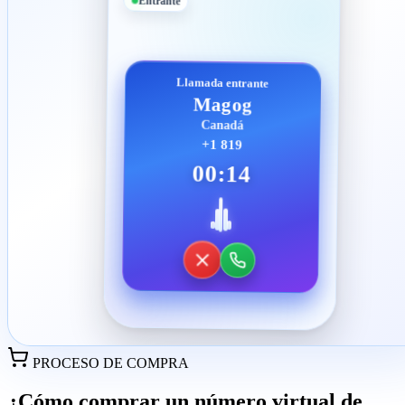
Entrante
Llamada entrante
Magog
Canadá
+1 819
00:14
PROCESO DE COMPRA
¿Cómo comprar un número virtual de