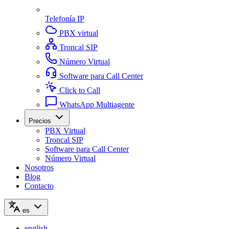
Telefonía IP
PBX virtual
Troncal SIP
Número Virtual
Software para Call Center
Click to Call
WhatsApp Multiagente
Precios
PBX Virtual
Troncal SIP
Software para Call Center
Número Virtual
Nosotros
Blog
Contacto
es
english