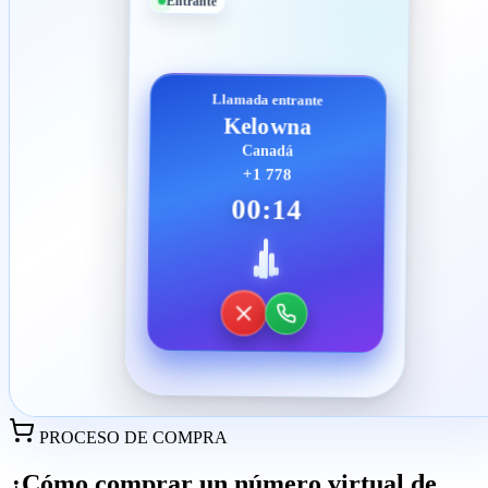
Entrante
Llamada entrante
Kelowna
Canadá
+1 778
00:14
PROCESO DE COMPRA
¿Cómo comprar un número virtual de