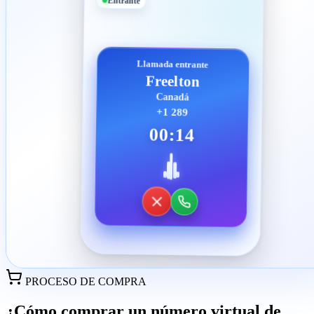
Entrante
Llamada entrante
Freelton
Canadá
+1 289
00:14
PROCESO DE COMPRA
¿Cómo comprar un número virtual de