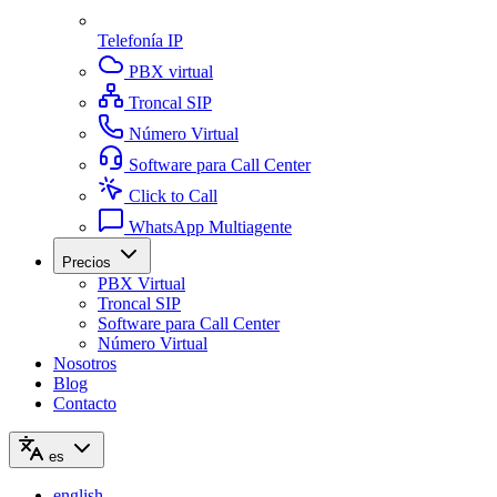
Telefonía IP
PBX virtual
Troncal SIP
Número Virtual
Software para Call Center
Click to Call
WhatsApp Multiagente
Precios
PBX Virtual
Troncal SIP
Software para Call Center
Número Virtual
Nosotros
Blog
Contacto
es
english