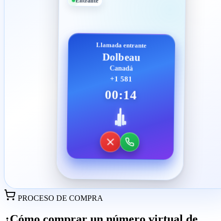
Entrante
Llamada entrante
Dolbeau
Canadá
+1 581
00:14
PROCESO DE COMPRA
¿Cómo comprar un número virtual de