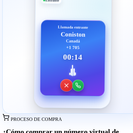
Entrante
Llamada entrante
Coniston
Canadá
+1 705
00:14
PROCESO DE COMPRA
¿Cómo comprar un número virtual de