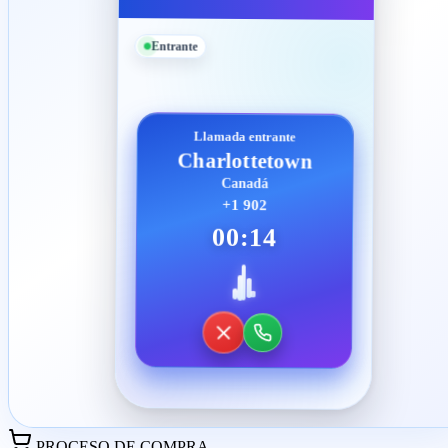
Entrante
Llamada entrante
Charlottetown
Canadá
+1 902
00:14
PROCESO DE COMPRA