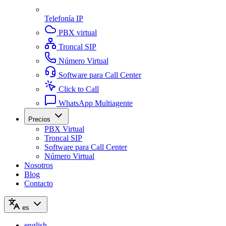
Telefonía IP
PBX virtual
Troncal SIP
Número Virtual
Software para Call Center
Click to Call
WhatsApp Multiagente
Precios
PBX Virtual
Troncal SIP
Software para Call Center
Número Virtual
Nosotros
Blog
Contacto
es
english