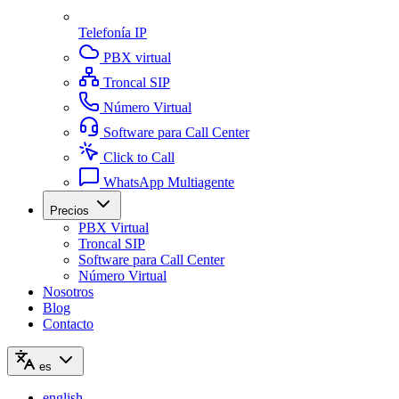
Telefonía IP
PBX virtual
Troncal SIP
Número Virtual
Software para Call Center
Click to Call
WhatsApp Multiagente
Precios
PBX Virtual
Troncal SIP
Software para Call Center
Número Virtual
Nosotros
Blog
Contacto
es
english