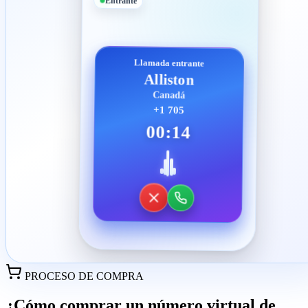
Entrante
Llamada entrante
Alliston
Canadá
+1 705
00:14
PROCESO DE COMPRA
¿Cómo comprar un número virtual de