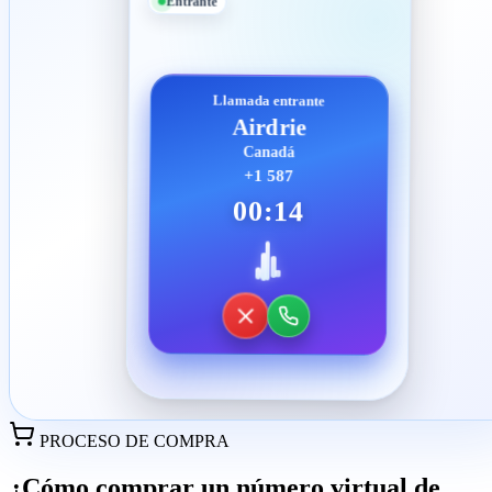
Entrante
Llamada entrante
Airdrie
Canadá
+1 587
00:14
PROCESO DE COMPRA
¿Cómo comprar un número virtual de