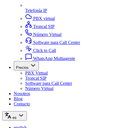
Telefonía IP
PBX virtual
Troncal SIP
Número Virtual
Software para Call Center
Click to Call
WhatsApp Multiagente
Precios
PBX Virtual
Troncal SIP
Software para Call Center
Número Virtual
Nosotros
Blog
Contacto
es
english