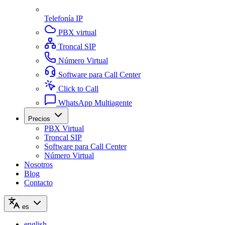
Telefonía IP
PBX virtual
Troncal SIP
Número Virtual
Software para Call Center
Click to Call
WhatsApp Multiagente
Precios
PBX Virtual
Troncal SIP
Software para Call Center
Número Virtual
Nosotros
Blog
Contacto
es
english