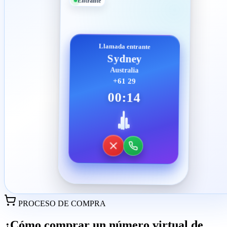
Entrante
Llamada entrante
Sydney
Australia
+61 29
00:14
PROCESO DE COMPRA
¿Cómo comprar un número virtual de