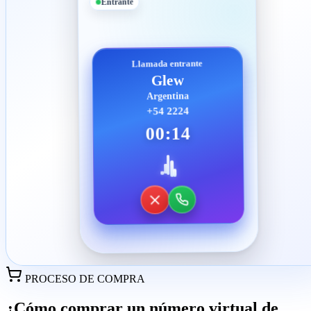
Entrante
Llamada entrante
Glew
Argentina
+54 2224
00:14
PROCESO DE COMPRA
¿Cómo comprar un número virtual de