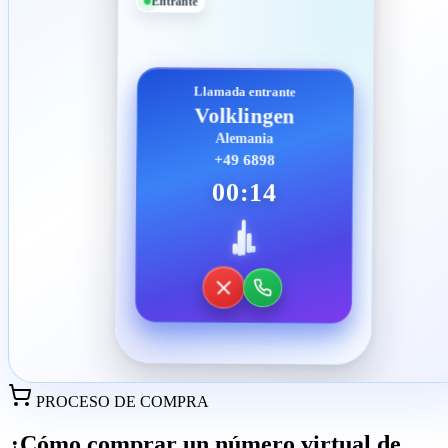
Entrante
Llamada entrante
Volklingen
Alemania
+49 6898
00:14
PROCESO DE COMPRA
¿Cómo comprar un número virtual de