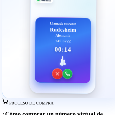
Entrante
Llamada entrante
Rudesheim
Alemania
+49 6722
00:14
PROCESO DE COMPRA
¿Cómo comprar un número virtual de