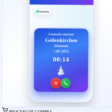
Entrante
Llamada entrante
Geilenkirchen
Alemania
+49 2451
00:14
PROCESO DE COMPRA