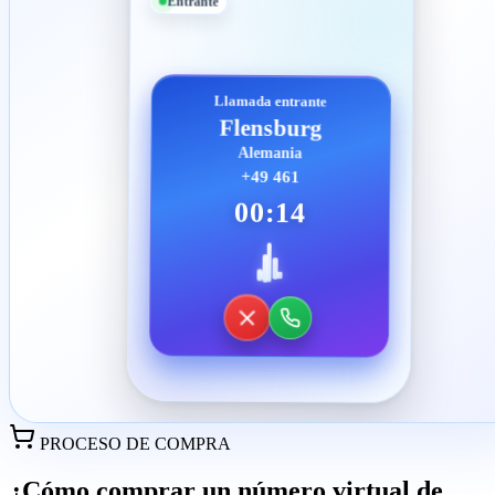
Entrante
Llamada entrante
Flensburg
Alemania
+49 461
00:14
PROCESO DE COMPRA
¿Cómo comprar un número virtual de