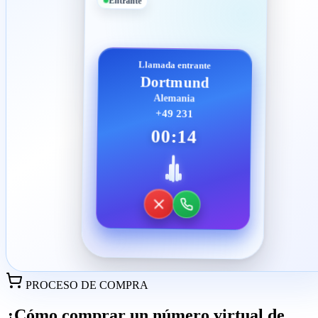
Entrante
Llamada entrante
Dortmund
Alemania
+49 231
00:14
PROCESO DE COMPRA
¿Cómo comprar un número virtual de